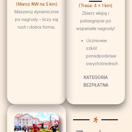
(Marsz NW na 5 km)
(Trasa: 4 x 1 km)
Maszeruj dynamicznie
Zbierz ekipę i
po nagrody – liczy się
pobiegnijcie po
ruch i dobra forma.
wspaniałe nagrody!
Uczniowie
szkół
ponadpodstaw
owych/średnich
KATEGORIA
BEZPŁATNA