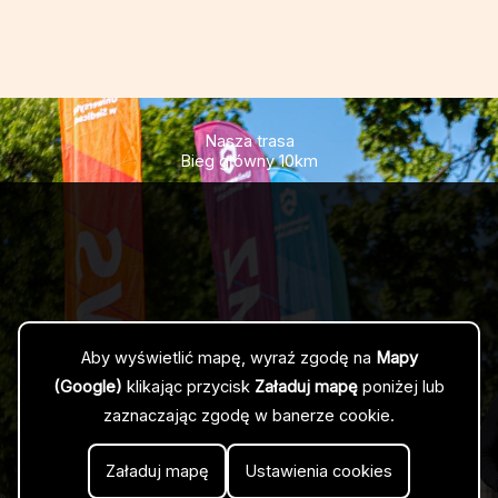
Nasza trasa
Bieg główny 10km
Aby wyświetlić mapę, wyraź zgodę na
Mapy
(Google)
klikając przycisk
Załaduj mapę
poniżej lub
zaznaczając zgodę w banerze cookie.
Załaduj mapę
Ustawienia cookies