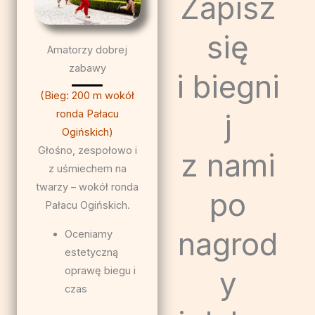
Zapisz
się
Amatorzy dobrej
zabawy
i biegni
(Bieg: 200 m wokół
j
ronda Pałacu
Ogińskich)
Głośno, zespołowo i
z nami
z uśmiechem na
twarzy – wokół ronda
po
Pałacu Ogińskich.
nagrod
Oceniamy
estetyczną
oprawę biegu i
y
czas