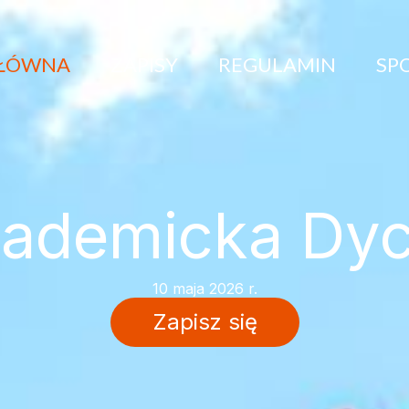
GŁÓWNA
ZAPISY
REGULAMIN
SP
ademicka Dy
10 maja 2026 r.
Zapisz się