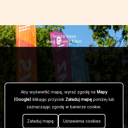
Nasza trasa
Bieg główny 10km
Aby wyświetlić mapę, wyraź zgodę na
Mapy
(Google)
klikając przycisk
Załaduj mapę
poniżej lub
zaznaczając zgodę w banerze cookie.
Załaduj mapę
Ustawienia cookies