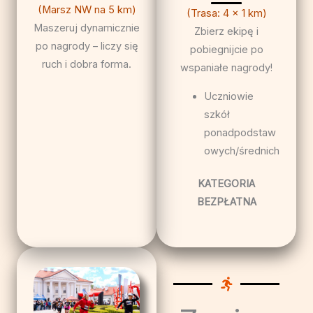
(Marsz NW na 5 km)
(Trasa: 4 x 1 km)
Maszeruj dynamicznie
Zbierz ekipę i
po nagrody – liczy się
pobiegnijcie po
ruch i dobra forma.
wspaniałe nagrody!
Uczniowie
szkół
ponadpodstaw
owych/średnich
KATEGORIA
BEZPŁATNA