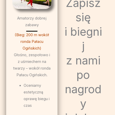
Zapisz
się
Amatorzy dobrej
zabawy
i biegni
(Bieg: 200 m wokół
j
ronda Pałacu
Ogińskich)
Głośno, zespołowo i
z nami
z uśmiechem na
twarzy – wokół ronda
po
Pałacu Ogińskich.
nagrod
Oceniamy
estetyczną
oprawę biegu i
y
czas